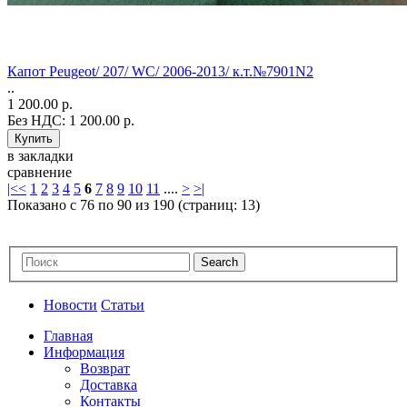
Капот Peugeot/ 207/ WC/ 2006-2013/ к.т.№7901N2
..
1 200.00 р.
Без НДС: 1 200.00 р.
в закладки
сравнение
|<
<
1
2
3
4
5
6
7
8
9
10
11
....
>
>|
Показано с 76 по 90 из 190 (страниц: 13)
Новости
Статьи
Главная
Информация
Возврат
Доставка
Контакты