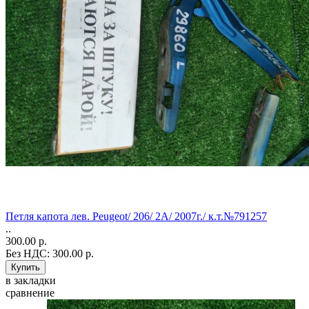
Петля капота лев. Peugeot/ 206/ 2A/ 2007г./ к.т.№791257
..
300.00 р.
Без НДС: 300.00 р.
в закладки
сравнение