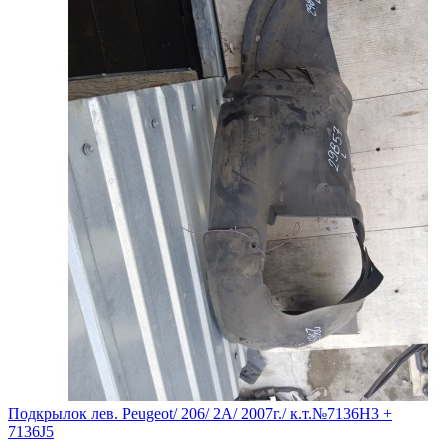
Подкрылок лев. Peugeot/ 206/ 2A/ 2007г./ к.т.№7136H3 +
7136J5