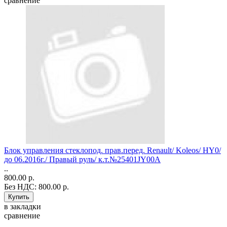
сравнение
Блок управления стеклопод. прав.перед. Renault/ Koleos/ HY0/
до 06.2016г./ Правый руль/ к.т.№25401JY00A
..
800.00 р.
Без НДС: 800.00 р.
в закладки
сравнение