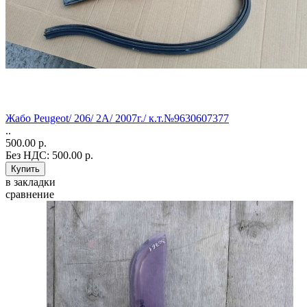
Жабо Peugeot/ 206/ 2A/ 2007г./ к.т.№9630607377
..
500.00 р.
Без НДС: 500.00 р.
в закладки
сравнение