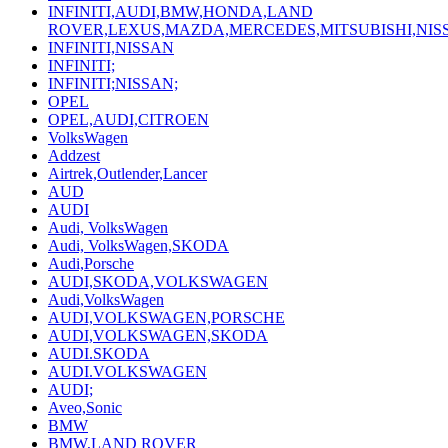
INFINITI,AUDI,BMW,HONDA,LAND
ROVER,LEXUS,MAZDA,MERCEDES,MITSUBISHI,NI
INFINITI,NISSAN
INFINITI;
INFINITI;NISSAN;
OPEL
OPEL,AUDI,CITROEN
VolksWagen
Addzest
Airtrek,Outlender,Lancer
AUD
AUDI
Audi, VolksWagen
Audi, VolksWagen,SKODA
Audi,Porsche
AUDI,SKODA,VOLKSWAGEN
Audi,VolksWagen
AUDI,VOLKSWAGEN,PORSCHE
AUDI,VOLKSWAGEN,SKODA
AUDI.SKODA
AUDI.VOLKSWAGEN
AUDI;
Aveo,Sonic
BMW
BMW,LAND ROVER