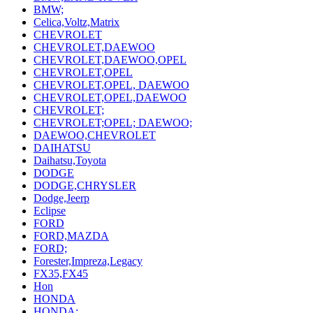
BMW;
Celica,Voltz,Matrix
CHEVROLET
CHEVROLET,DAEWOO
CHEVROLET,DAEWOO,OPEL
CHEVROLET,OPEL
CHEVROLET,OPEL, DAEWOO
CHEVROLET,OPEL,DAEWOO
CHEVROLET;
CHEVROLET;OPEL; DAEWOO;
DAEWOO,CHEVROLET
DAIHATSU
Daihatsu,Toyota
DODGE
DODGE,CHRYSLER
Dodge,Jeerp
Eclipse
FORD
FORD,MAZDA
FORD;
Forester,Impreza,Legacy
FX35,FX45
Hon
HONDA
HONDA;