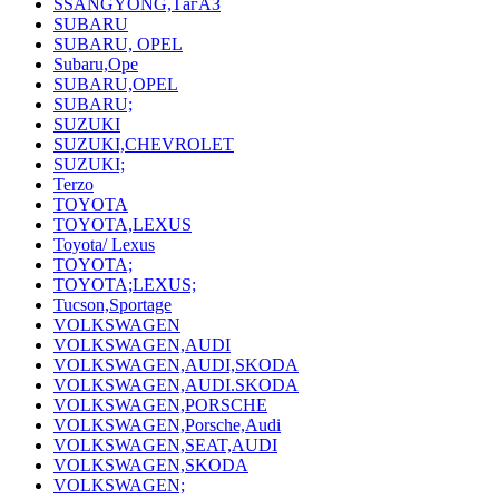
SSANGYONG,ТагАЗ
SUBARU
SUBARU, OPEL
Subaru,Ope
SUBARU,OPEL
SUBARU;
SUZUKI
SUZUKI,CHEVROLET
SUZUKI;
Terzo
TOYOTA
TOYOTA,LEXUS
Toyota/ Lexus
TOYOTA;
TOYOTA;LEXUS;
Tucson,Sportage
VOLKSWAGEN
VOLKSWAGEN,AUDI
VOLKSWAGEN,AUDI,SKODA
VOLKSWAGEN,AUDI.SKODA
VOLKSWAGEN,PORSCHE
VOLKSWAGEN,Porsche,Audi
VOLKSWAGEN,SEAT,AUDI
VOLKSWAGEN,SKODA
VOLKSWAGEN;