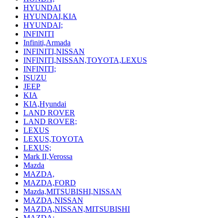
HYUNDAI
HYUNDAI,KIA
HYUNDAI;
INFINITI
Infiniti,Armada
INFINITI,NISSAN
INFINITI,NISSAN,TOYOTA,LEXUS
INFINITI;
ISUZU
JEEP
KIA
KIA,Hyundai
LAND ROVER
LAND ROVER;
LEXUS
LEXUS,TOYOTA
LEXUS;
Mark II,Verossa
Mazda
MAZDA,
MAZDA,FORD
Mazda,MITSUBISHI,NISSAN
MAZDA,NISSAN
MAZDA,NISSAN,MITSUBISHI
MAZDA;