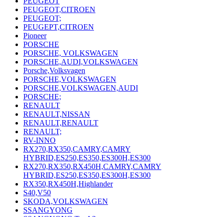
PEUGEOT
PEUGEOT,CITROEN
PEUGEOT;
PEUGEPT,CITROEN
Pioneer
PORSCHE
PORSCHE, VOLKSWAGEN
PORSCHE,AUDI,VOLKSWAGEN
Porsche,Volksvagen
PORSCHE,VOLKSWAGEN
PORSCHE,VOLKSWAGEN,AUDI
PORSCHE;
RENAULT
RENAULT,NISSAN
RENAULT,RENAULT
RENAULT;
RV-INNO
RX270,RX350,CAMRY,CAMRY
HYBRID,ES250,ES350,ES300H,ES300
RX270,RX350,RX450H,CAMRY,CAMRY
HYBRID,ES250,ES350,ES300H,ES300
RX350,RX450H,Highlander
S40,V50
SKODA,VOLKSWAGEN
SSANGYONG