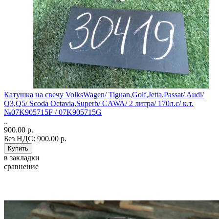
Катушка на свечу VolksWagen/ Tiguan,Golf,Jetta,Passat/ Audi/
Q3,Q5/ Scoda Octavia,Superb/ CAWA/ 2 литра/ 170л.с/ к.т.
№07K905715F / 07K905715G
..
900.00 р.
Без НДС: 900.00 р.
в закладки
сравнение