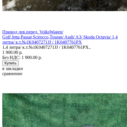
Привод лев.перед. VolksWagen/
Golf,Jetta,Passat,Scirocco,Touran/ Audi/ A3/ Skoda Octavia/ 1,4
литра/ к.т.№1K0407271JJ / 1K0407761PX
1,4 литра/ к.т.№1K0407271JJ / 1K0407761PX..
1 900.00 р.
Без НДС: 1 900.00 р.
в закладки
сравнение