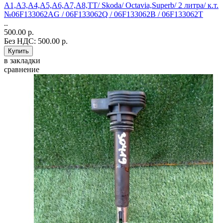
A1,A3,A4,A5,A6,A7,A8,TT/ Skoda/ Octavia,Superb/ 2 литра/ к.т.
№06F133062AG / 06F133062Q / 06F133062B / 06F133062T
..
500.00 р.
Без НДС: 500.00 р.
в закладки
сравнение