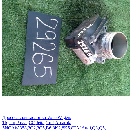
Дроссельная заслонка VolksWagen/
Tiguan,Passat,СС,Jetta,Golf,Amarok/
5NCAW,358,3C2,3С5,B6,8K2,8K5,8TA/ Audi,Q3,Q5,