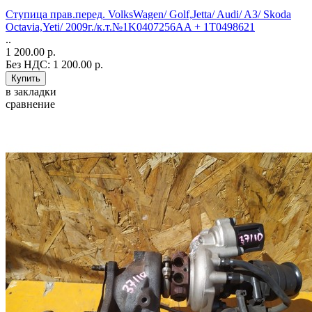
Ступица прав.перед. VolksWagen/ Golf,Jetta/ Audi/ A3/ Skoda
Octavia,Yeti/ 2009г./к.т.№1K0407256AA + 1T0498621
..
1 200.00 р.
Без НДС: 1 200.00 р.
в закладки
сравнение