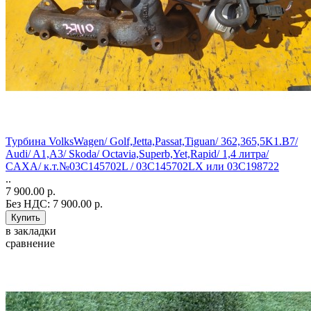
Турбина VolksWagen/ Golf,Jetta,Passat,Tiguan/ 362,365,5K1.B7/
Audi/ A1,A3/ Skoda/ Octavia,Superb,Yet,Rapid/ 1,4 литра/
CAXA/ к.т.№03C145702L / 03C145702LX или 03C198722
..
7 900.00 р.
Без НДС: 7 900.00 р.
в закладки
сравнение