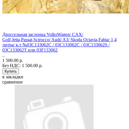
Дроссельная заслонка VolksWagen/ CAX/
Golf,Jetta,Passat,Scirocco/ Audi/ A3/ Skoda Octavia,Fabia/ 1,4
литра/ к.т №03C133062C / 03C133062C / 03C133062S /
03C133062T или 03F133062
..
1 500.00 р.
Без НДС: 1 500.00 р.
в закладки
сравнение