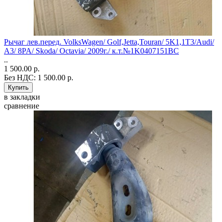
Рычаг лев.перед. VolksWagen/ Golf,Jetta,Touran/ 5K1,1T3/Audi/
A3/ 8PA/ Skoda/ Octavia/ 2009г./ к.т.№1K0407151BC
..
1 500.00 р.
Без НДС: 1 500.00 р.
в закладки
сравнение