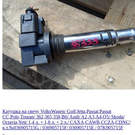
Катушка на свечу VolksWagen/ Golf,Jetta,Passat,Passat
CC,Polo,Touran/ 362,365,358,B6/ Audi/ A2,A3,A4,Q5/ Skoda/
Octavia,Yeti/ 1,4 л. + 1,8 л. + 2 л./ CAXA,CAWB,CCZA,CDNC/
к.т.№036905715G / 036905715F/ 036905715E / 07K905715F
..