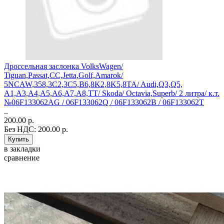
Дроссельная заслонка VolksWagen/
Tiguan,Passat,СС,Jetta,Golf,Amarok/
5NCAW,358,3C2,3С5,B6,8K2,8K5,8TA/ Audi,Q3,Q5,
A1,A3,A4,A5,A6,A7,A8,TT/ Skoda/ Octavia,Superb/ 2 литра/ к.т.
№06F133062AG / 06F133062Q / 06F133062B / 06F133062T
..
200.00 р.
Без НДС: 200.00 р.
в закладки
сравнение