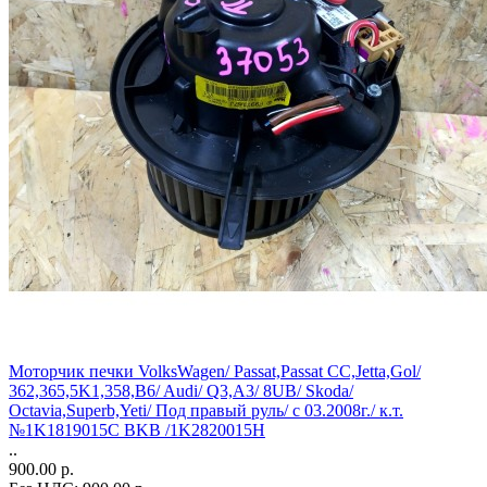
Моторчик печки VolksWagen/ Passat,Passat CC,Jetta,Gol/
362,365,5K1,358,B6/ Audi/ Q3,A3/ 8UB/ Skoda/
Octavia,Superb,Yeti/ Под правый руль/ с 03.2008г./ к.т.
№1K1819015C BKB /1K2820015H
..
900.00 р.