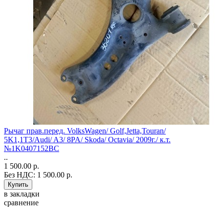
Рычаг прав.перед. VolksWagen/ Golf,Jetta,Touran/
5K1,1T3/Audi/ A3/ 8PA/ Skoda/ Octavia/ 2009г./ к.т.
№1K0407152BC
..
1 500.00 р.
Без НДС: 1 500.00 р.
в закладки
сравнение