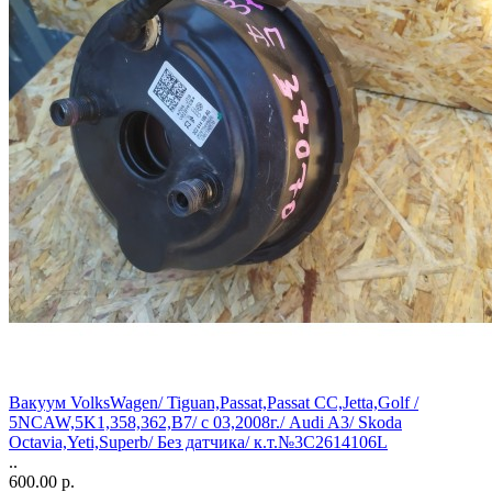
Вакуум VolksWagen/ Tiguan,Passat,Passat CC,Jetta,Golf /
5NCAW,5K1,358,362,B7/ c 03,2008г./ Audi A3/ Skoda
Octavia,Yeti,Superb/ Без датчика/ к.т.№3C2614106L
..
600.00 р.