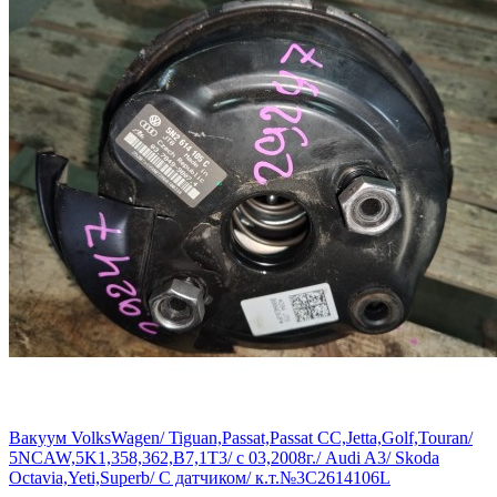
Вакуум VolksWagen/ Tiguan,Passat,Passat CC,Jetta,Golf,Touran/
5NCAW,5K1,358,362,B7,1T3/ c 03,2008г./ Audi A3/ Skoda
Octavia,Yeti,Superb/ C датчиком/ к.т.№3C2614106L