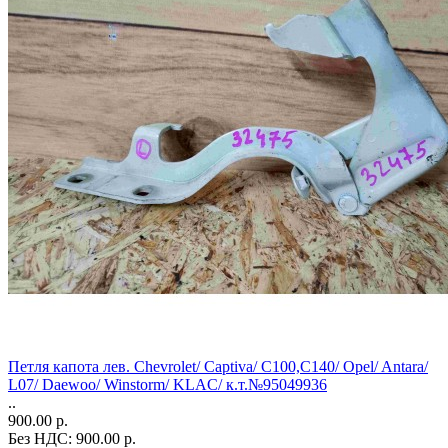
Петля капота лев. Chevrolet/ Captiva/ C100,C140/ Opel/ Antara/
L07/ Daewoo/ Winstorm/ KLAC/ к.т.№95049936
..
900.00 р.
Без НДС: 900.00 р.