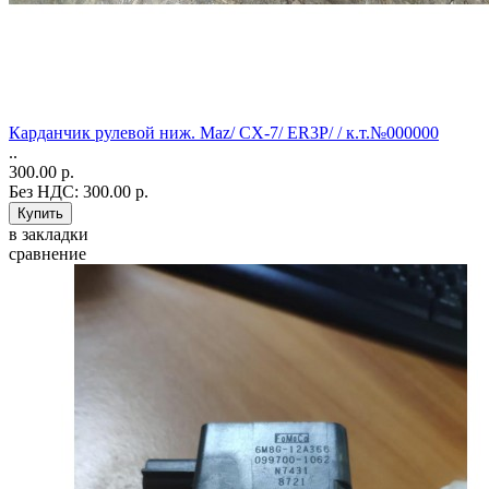
Карданчик рулевой ниж. Maz/ CX-7/ ER3P/ / к.т.№000000
..
300.00 р.
Без НДС: 300.00 р.
в закладки
сравнение