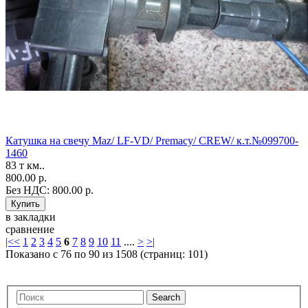
Катушка на свечу Maz/ LF-VD/ Premacy/ CREW/ к.т.№099700-
1460
83 т км..
800.00 р.
Без НДС: 800.00 р.
в закладки
сравнение
|<
<
1
2
3
4
5
6
7
8
9
10
11
....
>
>|
Показано с 76 по 90 из 1508 (страниц: 101)