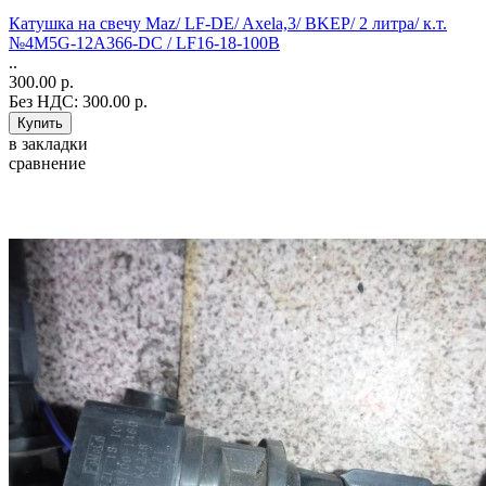
Катушка на свечу Maz/ LF-DE/ Axela,3/ BKEP/ 2 литра/ к.т.
№4M5G-12A366-DC / LF16-18-100B
..
300.00 р.
Без НДС: 300.00 р.
в закладки
сравнение