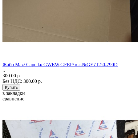
Жабо Maz/ Capella/ GWEW,GFEP/ к.т.№GE7T-50-790D
..
300.00 р.
Без НДС: 300.00 р.
в закладки
сравнение