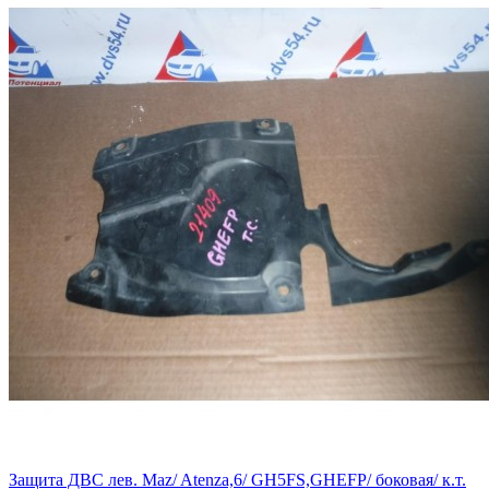
Защита ДВС лев. Maz/ Atenza,6/ GH5FS,GHEFP/ боковая/ к.т.