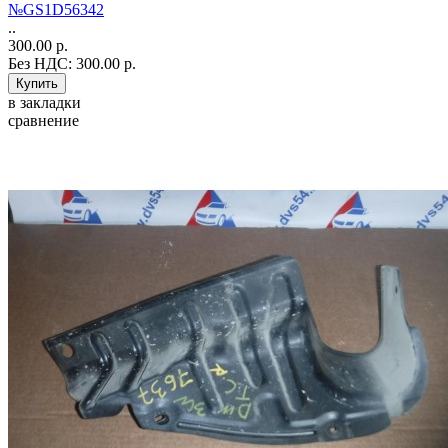
№GS1D56342
..
300.00 р.
Без НДС: 300.00 р.
в закладки
сравнение