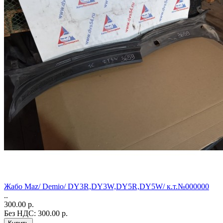
Жабо Maz/ Demio/ DY3R,DY3W,DY5R,DY5W/ к.т.№000000
..
300.00 р.
Без НДС: 300.00 р.