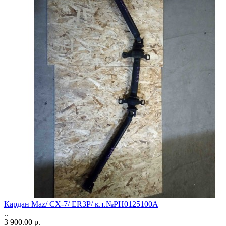
Кардан Maz/ CX-7/ ER3P/ к.т.№PH0125100A
..
3 900.00 р.