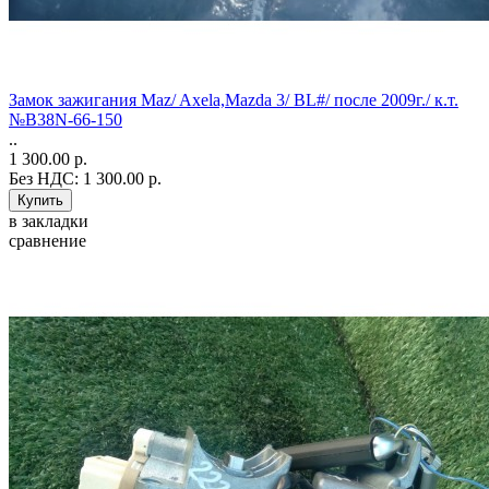
Замок зажигания Maz/ Axela,Mazda 3/ BL#/ после 2009г./ к.т.
№B38N-66-150
..
1 300.00 р.
Без НДС: 1 300.00 р.
в закладки
сравнение