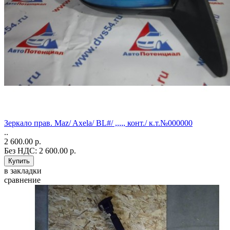
Зеркало прав. Maz/ Axela/ BL#/ ,,,,, конт./ к.т.№000000
..
2 600.00 р.
Без НДС: 2 600.00 р.
в закладки
сравнение