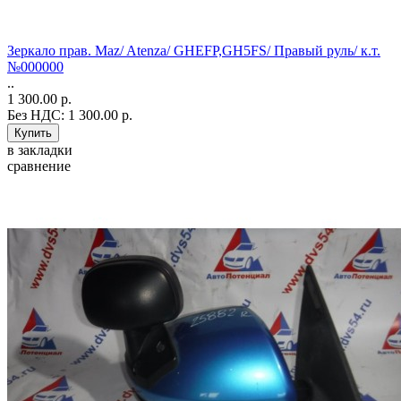
Зеркало прав. Maz/ Atenza/ GHEFP,GH5FS/ Правый руль/ к.т.
№000000
..
1 300.00 р.
Без НДС: 1 300.00 р.
в закладки
сравнение