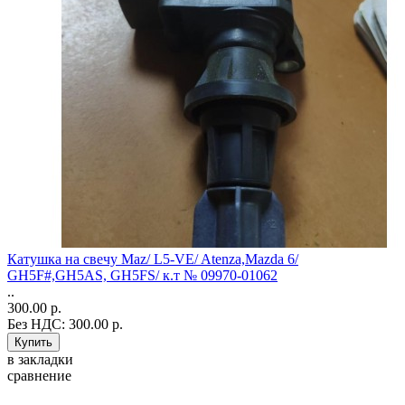
Катушка на свечу Maz/ L5-VE/ Atenza,Mazda 6/
GH5F#,GH5AS, GH5FS/ к.т № 09970-01062
..
300.00 р.
Без НДС: 300.00 р.
в закладки
сравнение