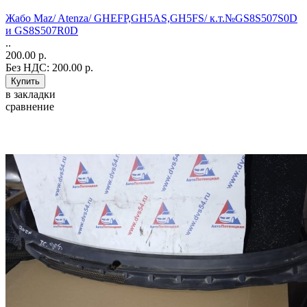
Жабо Maz/ Atenza/ GHEFP,GH5AS,GH5FS/ к.т.№GS8S507S0D
и GS8S507R0D
..
200.00 р.
Без НДС: 200.00 р.
в закладки
сравнение