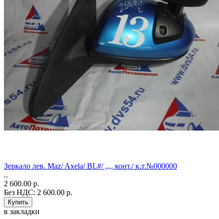
Зеркало лев. Maz/ Axela/ BL#/ ,,,, конт./ к.т.№000000
..
2 600.00 р.
Без НДС: 2 600.00 р.
в закладки