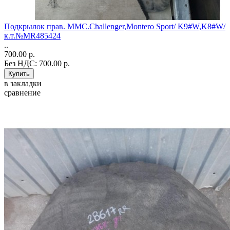
Подкрылок прав. MMС.Challenger,Montero Sport/ K9#W,K8#W/
к.т.№MR485424
..
700.00 р.
Без НДС: 700.00 р.
в закладки
сравнение