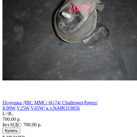
Подушка ДВС MMС/ 6G74/ Challenger,Pajero/
K99W,V25W,V45W/ к.т.№MR319856
L=R..
700.00 р.
Без НДС: 700.00 р.
в закладки