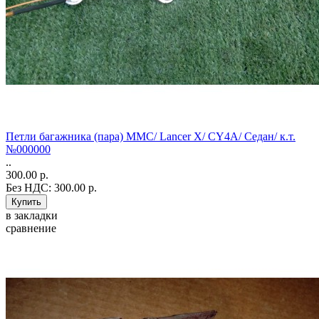
Петли багажника (пара) MMC/ Lancer X/ CY4A/ Седан/ к.т.
№000000
..
300.00 р.
Без НДС: 300.00 р.
в закладки
сравнение