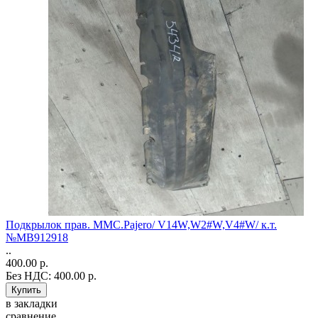
Подкрылок прав. MMC.Pajero/ V14W,W2#W,V4#W/ к.т.
№MB912918
..
400.00 р.
Без НДС: 400.00 р.
в закладки
сравнение