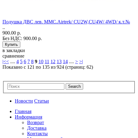
Подушка ДВС лев. MMC.Airtrek/ CU2W,CU4W/ 4WD/ к.т.№
..
900.00 р.
Без НДС: 900.00 р.
в закладки
сравнение
|<
<
....
4
5
6
7
8
9
10
11
12
13
14
....
>
>|
Показано с 121 по 135 из 924 (страниц: 62)
Новости
Статьи
Главная
Информация
Возврат
Доставка
Контакты