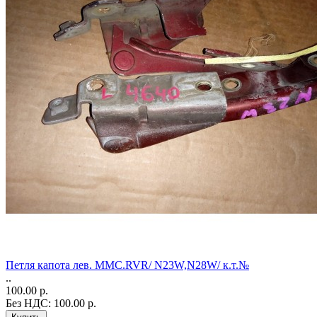
Петля капота лев. MMC.RVR/ N23W,N28W/ к.т.№
..
100.00 р.
Без НДС: 100.00 р.