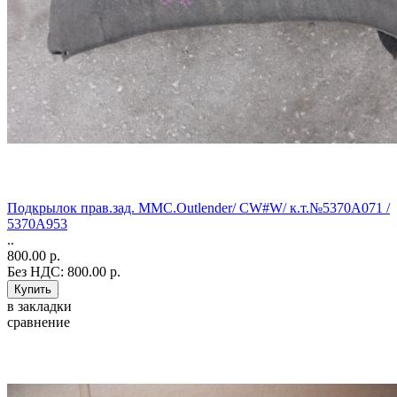
Подкрылок прав.зад. MMC.Outlender/ CW#W/ к.т.№5370A071 /
5370A953
..
800.00 р.
Без НДС: 800.00 р.
в закладки
сравнение