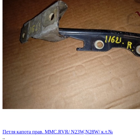
Петля капота прав. MMC.RVR/ N23W,N28W/ к.т.№
..