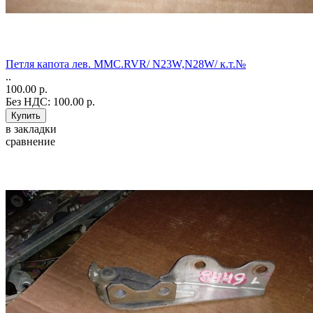
Петля капота лев. MMC.RVR/ N23W,N28W/ к.т.№
..
100.00 р.
Без НДС: 100.00 р.
в закладки
сравнение