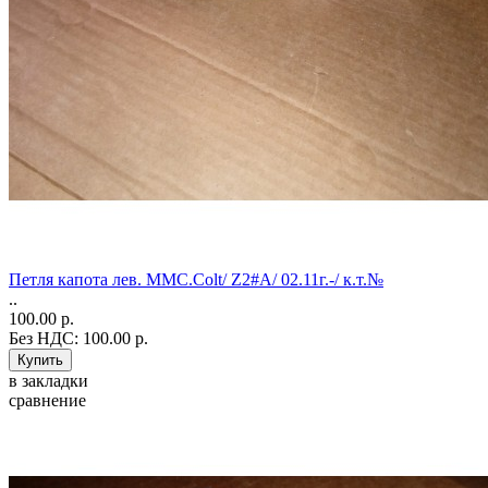
Петля капота лев. MMС.Colt/ Z2#A/ 02.11г.-/ к.т.№
..
100.00 р.
Без НДС: 100.00 р.
в закладки
сравнение