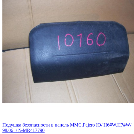
Подушка безопасности в панель MMC.Pajero IO/ H6#W,H7#W/
98.06- / №MR417790