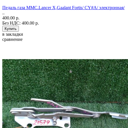
Педаль газа MMС.Lancer X,Gaalant Fortis/ CY#A/ электронная/
..
400.00 р.
Без НДС: 400.00 р.
в закладки
сравнение