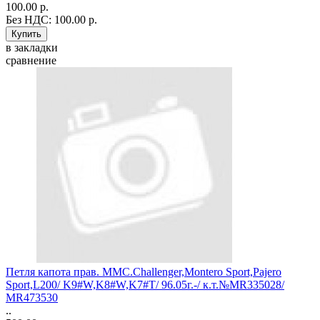
100.00 р.
Без НДС: 100.00 р.
в закладки
сравнение
Петля капота прав. MMС.Challenger,Montero Sport,Pajero
Sport,L200/ K9#W,K8#W,K7#T/ 96.05г.-/ к.т.№MR335028/
MR473530
..