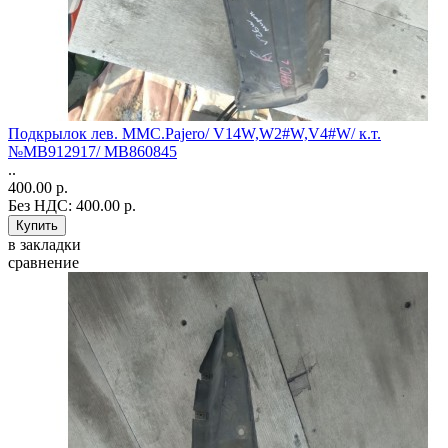
Подкрылок лев. MMC.Pajero/ V14W,W2#W,V4#W/ к.т.
№MB912917/ MB860845
..
400.00 р.
Без НДС: 400.00 р.
в закладки
сравнение