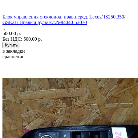
Блок управления стеклопод. прав.перед. Lexus/ IS250,350/
GSE21/ Правый руль/ к.т.№84040-53070
..
500.00 р.
Без НДС: 500.00 р.
в закладки
сравнение