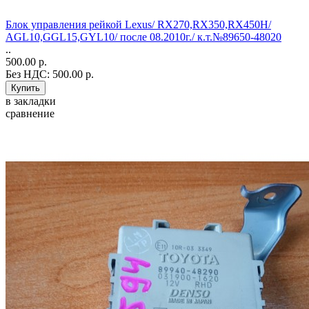
Блок управления рейкой Lexus/ RX270,RX350,RX450H/
AGL10,GGL15,GYL10/ после 08.2010г./ к.т.№89650-48020
..
500.00 р.
Без НДС: 500.00 р.
в закладки
сравнение