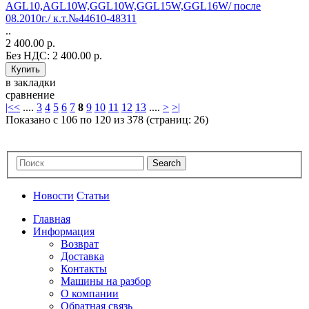
AGL10,AGL10W,GGL10W,GGL15W,GGL16W/ после
08.2010г./ к.т.№44610-48311
..
2 400.00 р.
Без НДС: 2 400.00 р.
в закладки
сравнение
|<
<
....
3
4
5
6
7
8
9
10
11
12
13
....
>
>|
Показано с 106 по 120 из 378 (страниц: 26)
Новости
Статьи
Главная
Информация
Возврат
Доставка
Контакты
Машины на разбор
О компании
Обратная связь