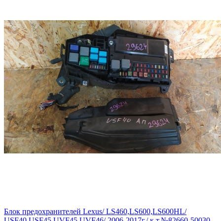
Блок предохранителей Lexus/ LS460,LS600,LS600HL/
USF40,USF45,UVF45,UVF46/ 2006-2017г./ к.т.№82660-50030