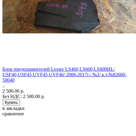
Блок предохранителей Lexus/ LS460,LS600,LS600HL/
USF40,USF45,UVF45,UVF46/ 2006-2017г./ №2/ к.т.№82660-
50040
..
2 500.00 р.
Без НДС: 2 500.00 р.
в закладки
сравнение