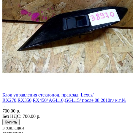
Блок управления стеклопод. прав.зад. Lexus/
RX270,RX350,RX450/ AGL10,GGL15/ после 08.2010г./ к.т.№
..
700.00 р.
Без НДС: 700.00 р.
в закладки