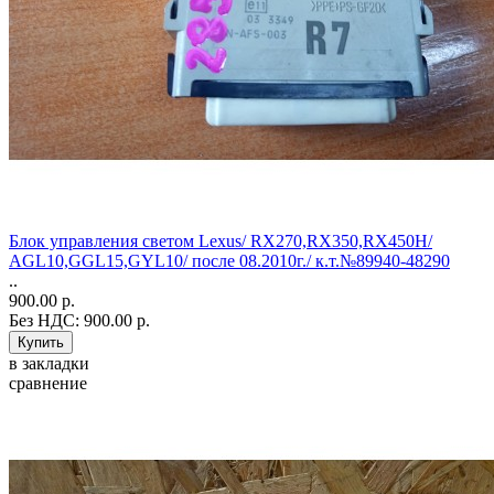
Блок управления светом Lexus/ RX270,RX350,RX450H/
AGL10,GGL15,GYL10/ после 08.2010г./ к.т.№89940-48290
..
900.00 р.
Без НДС: 900.00 р.
в закладки
сравнение