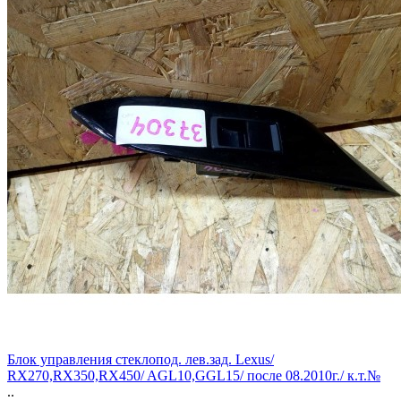
Блок управления стеклопод. лев.зад. Lexus/
RX270,RX350,RX450/ AGL10,GGL15/ после 08.2010г./ к.т.№
..