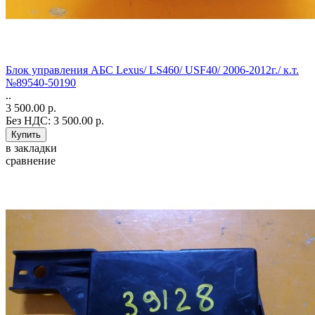
Блок управления АБС Lexus/ LS460/ USF40/ 2006-2012г./ к.т.
№89540-50190
..
3 500.00 р.
Без НДС: 3 500.00 р.
в закладки
сравнение