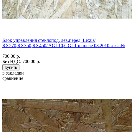
Блок управления стеклопод. лев.перед. Lexus/
RX270,RX350,RX450/ AGL10,GGL15/ после 08.2010г./ к.т.№
..
700.00 р.
Без НДС: 700.00 р.
в закладки
сравнение