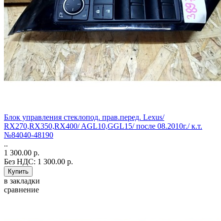
Блок управления стеклопод. прав.перед. Lexus/
RX270,RX350,RX400/ AGL10,GGL15/ после 08.2010г./ к.т.
№84040-48190
..
1 300.00 р.
Без НДС: 1 300.00 р.
в закладки
сравнение