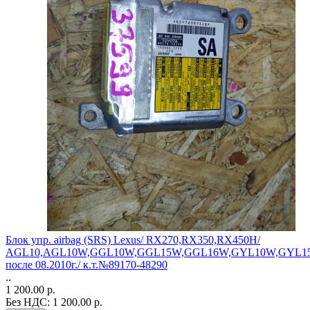
Блок упр. аirbag (SRS) Lexus/ RX270,RX350,RX450H/
AGL10,AGL10W,GGL10W,GGL15W,GGL16W,GYL10W,GYL1
после 08.2010г./ к.т.№89170-48290
..
1 200.00 р.
Без НДС: 1 200.00 р.