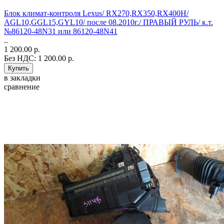
Блок климат-контроля Lexus/ RX270,RX350,RX400H/
AGL10,GGL15,GYL10/ после 08.2010г./ ПРАВЫЙ РУЛЬ/ к.т.
№86120-48N31 или 86120-48N41
..
1 200.00 р.
Без НДС: 1 200.00 р.
в закладки
сравнение