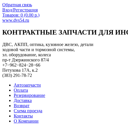
Обратная связь
Вход/Регистрация
Товаров: 0 (0.00 р.)
www.dvs54.ru
КОНТРАКТНЫЕ ЗАПЧАСТИ ДЛЯ И
ДВС, АКПП, оптика, кузовное железо, детали
ходовой части и тормозной системы,
эл. оборудование, колеса
пр-т Дзержинского 87/4
+7−962−824−28−66
Петухова 17А, к.2
(383) 291-78-72
Автозапчасти
Оплата
Резервирование
Доставка
Возврат
Схема проезда
Контакты
О Компании