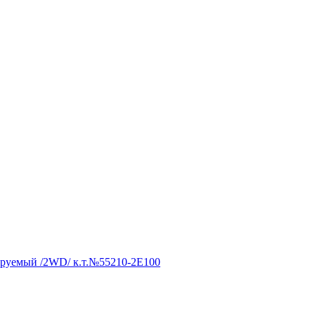
улируемый /2WD/ к.т.№55210-2E100