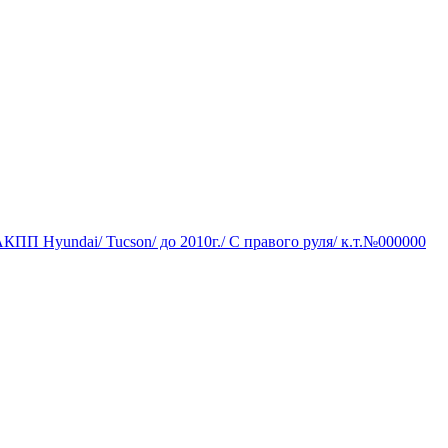
КПП Hyundai/ Tucson/ до 2010г./ С правого руля/ к.т.№000000