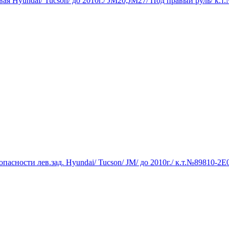
вая Hyundai/ Tucson/ до 2010г./ JM20,JM27/ Под правый руль/ к.
опасности лев.зад. Hyundai/ Tucson/ JM/ до 2010г./ к.т.№89810-2E