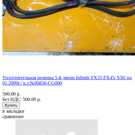
Уплотнительная резинка 5-й двери Infiniti/ FX35,FX45/ S50/ по
01.2009г./ к.т.№90830-CG000
..
500.00 р.
Без НДС: 500.00 р.
в закладки
сравнение