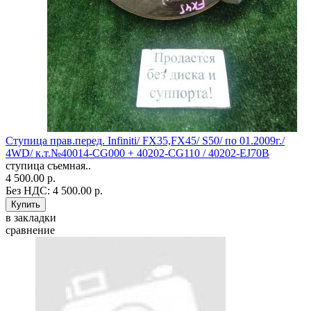
Ступица прав.перед. Infiniti/ FX35,FX45/ S50/ по 01.2009г./
4WD/ к.т.№40014-CG000 + 40202-CG110 / 40202-EJ70B
ступица съемная..
4 500.00 р.
Без НДС: 4 500.00 р.
в закладки
сравнение