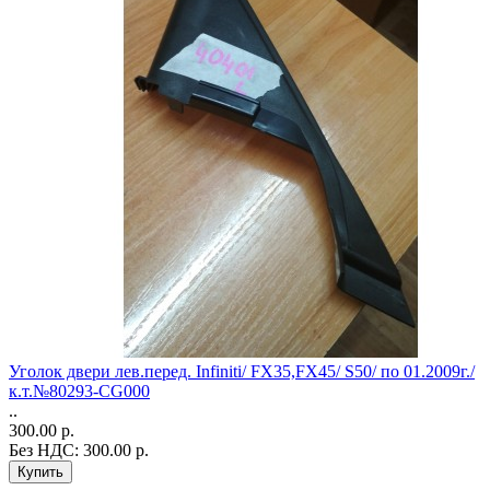
Уголок двери лев.перед. Infiniti/ FX35,FX45/ S50/ по 01.2009г./
к.т.№80293-CG000
..
300.00 р.
Без НДС: 300.00 р.