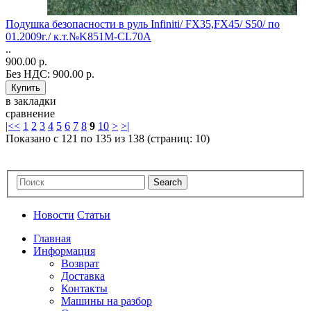
Подушка безопасности в руль Infiniti/ FX35,FX45/ S50/ по
01.2009г./ к.т.№K851M-CL70A
..
900.00 р.
Без НДС: 900.00 р.
в закладки
сравнение
|<
<
1
2
3
4
5
6
7
8
9
10
>
>|
Показано с 121 по 135 из 138 (страниц: 10)
Новости
Статьи
Главная
Информация
Возврат
Доставка
Контакты
Машины на разбор