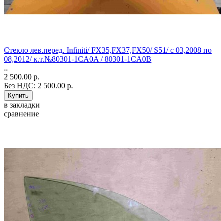
Стекло лев.перед. Infiniti/ FX35,FX37,FX50/ S51/ с 03,2008 по
08,2012/ к.т.№80301-1CA0A / 80301-1CA0B
..
2 500.00 р.
Без НДС: 2 500.00 р.
в закладки
сравнение