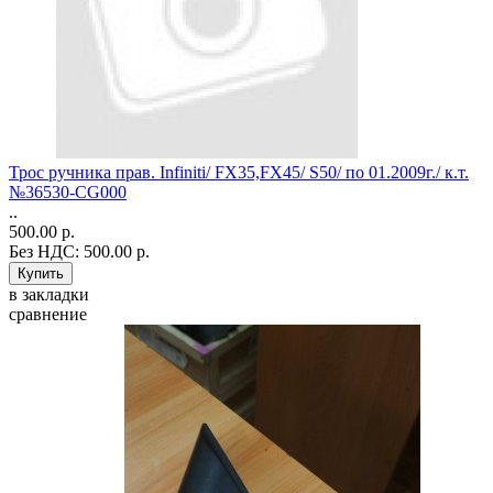
Трос ручника прав. Infiniti/ FX35,FX45/ S50/ по 01.2009г./ к.т.
№36530-CG000
..
500.00 р.
Без НДС: 500.00 р.
в закладки
сравнение