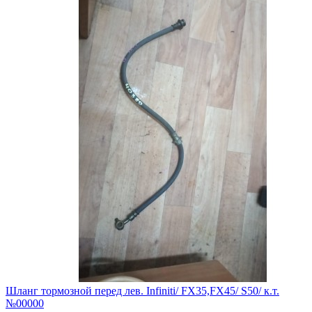
Шланг тормозной перед лев. Infiniti/ FX35,FX45/ S50/ к.т.
№00000