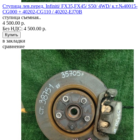
Ступица лев.перед. Infiniti/ FX35,FX45/ S50/ 4WD/ к.т.№40015-
CG000 + 40202-CG110 / 40202-EJ70B
ступица съемная..
4 500.00 р.
Без НДС: 4 500.00 р.
в закладки
сравнение