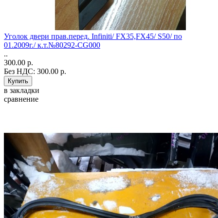
Уголок двери прав.перед. Infiniti/ FX35,FX45/ S50/ по
01.2009г./ к.т.№80292-CG000
..
300.00 р.
Без НДС: 300.00 р.
в закладки
сравнение