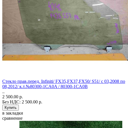
Стекло прав.перед. Infiniti/ FX35,FX37,FX50/ S51/ с 03,2008 по
08,2012/ к.т.№80300-1CA0A / 80300-1CA0B
..
2 500.00 р.
Без НДС: 2 500.00 р.
в закладки
сравнение