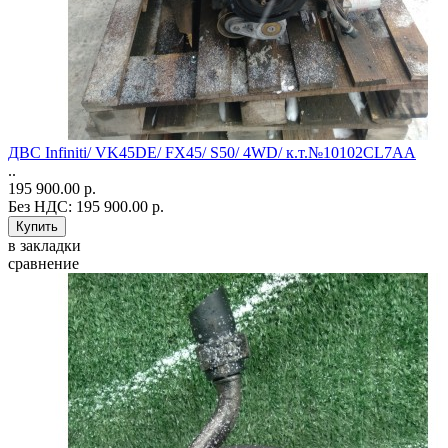
ДВС Infiniti/ VK45DE/ FX45/ S50/ 4WD/ к.т.№10102CL7AA
..
195 900.00 р.
Без НДС: 195 900.00 р.
в закладки
сравнение