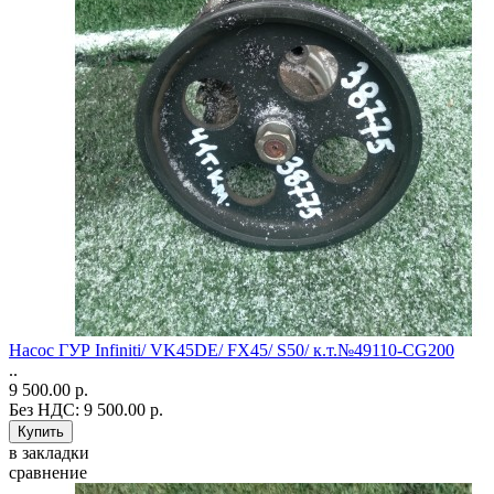
Насос ГУР Infiniti/ VK45DE/ FX45/ S50/ к.т.№49110-CG200
..
9 500.00 р.
Без НДС: 9 500.00 р.
в закладки
сравнение